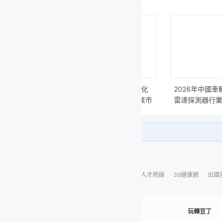
銅制
規模
析報
氧化
2026年中國車輛
2026年中國車輛
2026年中
業市
雷達探測器行業市
防盜報警行業市場
驅動軸行業
投資
場規模及競爭格局
規模及競爭格局分
模及競爭格
分析報告
析報告
報告
+添加興趣標簽
人才熱線
39健康網
出國留學
查字典
天眼查
有聲書
法律咨詢
天
玩轉豆丁
氧化