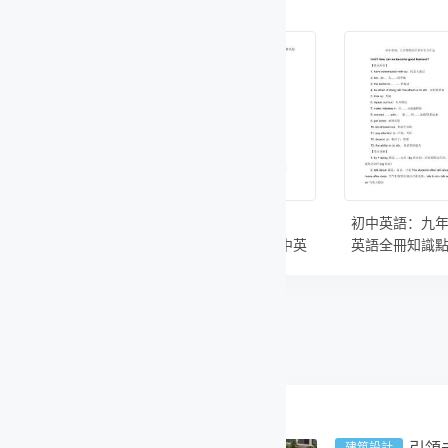
初中英語：九年級
2026年外研版
全國中小學
中英
英語全冊知識點匯
（新教材）初中英
康教育知識
期末
總
語七年級下冊期末
答案
綜合測試卷及答案
（二套）
建筑設計