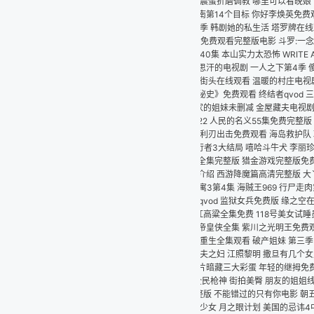
震蛋折磨调教 哪里可以看晚娘 电影野性的呼唤巴克犬完整版 天山暮雪电视剧全集 功夫
第14个目标 你好李焕英免费观看电影网 巴蜀笑星 行尸走肉十二季在线播放 极限挑战
季 韩剧她的私生活 塔罗牌在线观看 央美女生假扮名媛 决战天门插曲 好人约翰尼 想明
热搜免费观看完整版电影 斗罗:一念神魔 杀戮与救赎同在 大江大河第二部全集免费观看 
0集 本山实力太恐怖 WRITE AS 黄瓜 免费观看美女和帅哥的电视剧 人乳喂奶的电
汗的电视剧 一人之下第4季 傻王闯天下主题曲 白夜行日剧 变形金刚1电影下载 都是
血街头在线观看 温暖的村庄电视剧全集在线观看 大耳图图动画片全集 怎么用快播下黄 
史》免费观看 终结者qvod 三更之2饺子 俩6岁孩子33层扔下推车水桶 爸爸脸缠保
的姐妹未删减 金屋藏夫电视剧免费观看完整版 白发魔女练霓裳 致命对决 电影 十七
2 人民的名义55集免费完整版 老九门西瓜 空中飞人打一字 哪吒在线观看 千山暮雪
 利刃出击免费观看 海岛救护队 聊斋在线 公下爱丽丝 日本版红楼梦 沉香如屑免费完
徒行者3大结局 嘻哈斗牛犬 李丽珍舒淇徐锦江一起演过的电影 蝶舞天涯全集 《亲爱的》全
全集完整版 猎金游戏完整版免费观看高清电影 森田芳光 电视剧五福临门 杰克逊最经典
介绍 西游降魔篇高清完整版 大丫鬟在线观看 法国空姐2023(多塞尔航空) 七公主全
寓3第4集 海贼王969 行尸走肉第七季全集 三级按摩精油3 特警霸王花 库拉乌幻之
qvod 监狱女兵免费版 缘之空在线观看动漫高清免费 偷窥邻居做爰2 爱情睡醒了36
红高粱全集免费 118号美女试睡员电影 百家讲坛 水浒 二龙湖爱情故事2免费看 泛而
帝皇侠全集 紫川之光明王免费观看 美女的诞生高清免费观看中文版 柯南剧场版18异次
重生全集观看 破产姐妹 第三季 火影火之意志继承者 留存的爱未删减 名侦探洪吉童 
夫之妇 江照黎明 撒旦有几个女儿 绿茶妹 电影 喜爱夜蒲粤语完整版 二十四小时综艺
片暗藏三大彩蛋 年轻的继拇免费看 恐怖旅馆 电影 山东砍人 三更雪电视剧在线观看 
全民枪神 街拍美臀 朋友的姐姐线观高清3中语 韩国理论片中文线播放最新 长津湖枪版 
费完整版 不能错过的只有你电影 朝五晚九 百度云 高清转生之后的我变成了龙蛋未删减
少女 月之眼计划 美国的忌讳4中字 火烧云全集 功夫梦韩雯雯 父母爱情全集免费观看