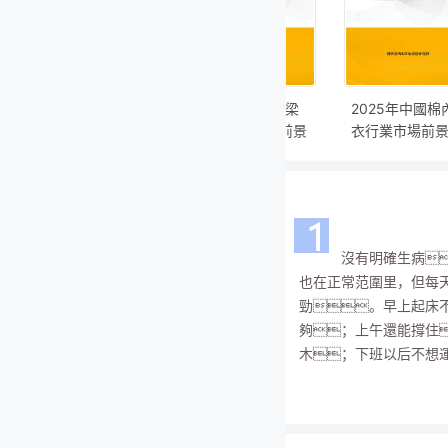
全數
多普
儀項
橋梁
2025年中國棉內
2025年中國檢查
中國醫美注
前景
衣行業市場前景預
點激酶2（CHEK
品渠道合規
值評
測及投資價值評估
2）抗體行業市場
本土品牌高
分析報告
前景預測及投資價
略
值評估分析報告
很多生活
是體重
沒有明確生病，體檢報告大部分指標
候容易胃
也在正常范圍里，但每天就是提不起
連續熬..
勁。早上起床不算困難，卻總像沒睡
夠；上午還能撐住，下午開始腦子發
降噪耳機已
木；下班以后不想運動、不想社
知可能并不
降噪功能
業經
交，只想躺著刷手機。周末睡了兩
為抵消環..
與管
天，周一還是累。過去，..