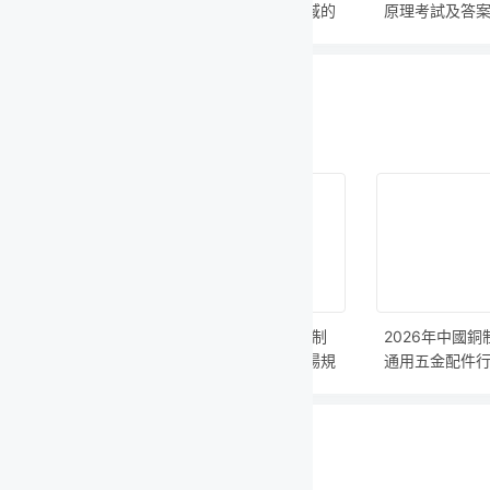
域的
原理考試及答案
體系構建試題
原理及試題
基礎
案
銅制
2026年中國銅制
2026年中國銅制
2026年中
場規
通用五金配件行業
管型衛浴片行業市
鑰匙扣行業
分析
市場規模及競爭格
場規模及競爭格局
模及競爭格
局分析報告
分析報告
報告