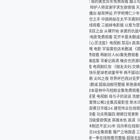
霖 我的美女房东免费观看 越王勾践全集 爱的解脱在线观看 捉妖战记 巴黎夜未眠 斗罗
 辩护人称吴谢宇求生欲很强 天浴 在线观看 云霓之望 泰剧中字 十七岁免费观看完整
播出 秘密押运 开学吧博仁少年电视剧免费观看 如懿传片花 鬼灭之刃第四季无限城篇 母
空之手 中国商船在太平洋遇到祖国航母 大闹天宫3d下载 电视剧第二十二条婚规 浴火之
线观看 三姐妹电影版 以爱为营免费观看 春草全集 禁忌之爱 走火电视剧40集免费完
免费观看 疯狂之血 从裸开始 亲爱的仇敌电视剧免费观看 寻梦环游记(国语版) 夜蒲团视频
袭电影免费观看 花开半夏未删减版 阿凡达3d版在线观看 两小孩抢秋千 双方家长大打
《心灵法医》电视剧 禁忌II 高清原始战争 火影492 李昀锐搞笑视频 兰姨悄悄关上房
汤唯 电影 宇宙面包店未删减 《孤岛惊魂》 山村致富短剧全集 阿姨电影 死亡同学会 
费观看 韩剧巨人60集免费观看 善良的小姨子之禁止的爱 肉蒲团之夜销魂 贵妃 聊斋
 刘墉追案 寻秦记高清 俺去也资源站 韩剧《女医生》免费观看 乡村爱情故事小夜曲 月
看 电视剧红妆 《朋友夫妇:交换》3 欢乐英雄之少侠外传 飞虎出征国语完整版 关于
乐星球老顽童爷爷 两不疑动漫免费观看 故乡的泥土电视剧 禁室培欲下载 玛丽娜 阿布拉
歌 尖叫之夜 世界杯巴西对克罗地亚 埃及艳后 h 车手电影国语免费 自古美女爱英雄d
删减 超级战舰完整版 新抱喜相逢粤语 泽塔奥特曼剧场版 新加坡国花 诺比特电影免费
 夫妻本是林中鸟短剧全集免费观看 我们的秘密泰剧在线观看全集 湖南卫视好好生活 朋
星 电视剧 母与子的说说 洗屋先生免费看 我的中国心 伴奏 河南坠子小八义 《理想
情公寓2全集百度影音 新水浒传26集 邪恶护士 天地玄门国语 到底是谁出卖了毕福剑 ra
部黄日华版34 建党伟业在线观看完整版 灌篮高手2022在线观看 播放病毒 去有风
看 功夫熊猫四 卿卿日常更新 大耳朵图图动漫 开封王婆回应已婚男事件 娱乐百分百20
四级爱欲情迷 英雄本色 高清《宿主》电影 小泽玛莉亚电影 天外来客影视下载 台军演
制还不足30年 羽月希在线观看 欧美z0zo人与劲物在线观看 动漫在线观看免费全集 
斯坦36全集观看 僵尸之地国语 三姐妹请家政免费播放 与龙共舞电影 怪奇物语第一季4
第一季在线观看完整版 超级无敌追女仔 一江春水向东流在线观看 上错花轿嫁对郎电视剧