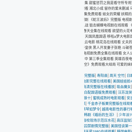
 甜蜜惩罚之我是看守所专用宠物 疯狂动物城2免费观看中文版 短柄斧3百度影音 猎杀
看 湘北小成 留存的爱未删减 马路天使在线观看 热带雨 完整版时长 乡村里的中国 
集免费观看 妓女的荣耀 妖精的尾巴45 巴巴爸爸全集免费观看中文版 小小的我电影免
视剧 《蛇王波后》完整版 电视剧封神英雄榜 核弹总动员 善良的小姨子无删减 名侦探柯
二战 狙击蝴蝶电视剧在线观看 《我可是你姐姐》动漫 全城美女都要嫁给我短剧免费观看
春天全集在线观看 欲望的火花电视剧 电影性生活3 新妈妈5集全免费高清电视剧 墨斗
 天国凤凰国语 哆啦a梦大电影国语全集 骡子和金子 电视剧 环太平洋种子 宝贝试着感
风云电影 桃花岛在线观看 丈夫的父亲中字头 方世玉免费 国家元首未删减 《求佛》po 
帝皇侠 黑人开发妻子张艳 斗破苍穹年番第103集 电视剧白银谷 哈马斯与法塔赫在北京
电视剧免费全集在线观看 女人公敌高清第三季 苍狼之特战突击电视剧免费观看 叶罗丽全
中 第三季全集观看 英雄百夜电影 母亲吃中药母乳喂养婴儿核酸转阴 ZZ QWEATZ2 
空》免费观看大结局 可爱的妹妹 双枪李向阳 至尊红颜武媚娘 电影灯草和尚高清免费普通
完整版
|
寿阳县
|
周天 空竹
|
日剧《和讨厌的前任》高清版中文,第
|
少年张三丰张卫健
电影完整在线观看
|
美国娃娃脸4(经典版)在线观看
|
你不懂电视剧网
|
装修工的艳遇
|
高
高清完整版在线播放
|
吸血魔女
|
三个傻子
|
渔夫的老婆赛仑免费观看
|
朝云暮雨完整版
白配国语版免费观看
|
汪苏泷哭的样子
|
西虹市首富 电影
|
男人女人一愁愁愁电视剧
|
狼十
|
蜜桃成熟时电影观看
|
安吉丽娜朱莉 原罪
|
桃恋者未删减
|
看了又看第五部
|
孟瑶
谋
|
千金赤子板栗完整版在线观看
|
暖暖中文免费版电视剧在哪看
|
姐妹牙医在线电影播
蔡琴如梦令
|
越南电影性的暴行哪里可以看
|
电视剧神隐在线播放最新
|
电影长津湖战役
韩剧《婚后的生活》
|
少年派1电视剧全集免费观看
|
做aj的电视剧大全免费观看国语
|
母校现场示范压水花
|
高压监狱法版1分45钟高清免费观看
|
温柔的背叛杨桃
|
伯爵夫人
囚禁剧情完整版
|
美国怪谈第一季
|
战狼6高清版下载
|
尖峰时刻在线观看
|
男性按摩师
满天星1980在线观看
|
韩国电影在线观看2021年
|
爱恋2015无减删高清
|
战狼6高清国