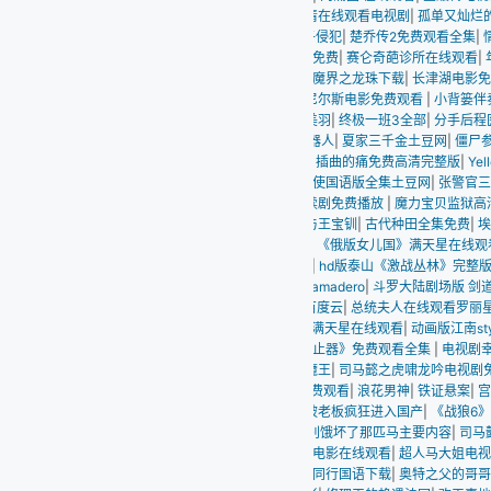
清在线观看电视剧
|
孤单又灿烂的神 鬼怪
|
日本2和搜子同居的日子在线观看 青春环游
子侵犯
|
楚乔传2免费观看全集
|
情事:不要结婚要恋爱
|
胶囊旅馆樱花未增删
|
一起愁愁愁
免费
|
赛仑奇葩诊所在线观看
|
年轻气盛
|
高清今天开始是人类未删减
|
浮之手中字6
|
魔界之龙珠下载
|
长津湖电影免费观看
|
一生无悔歌词
|
新济公活佛全集
|
安吉拉怀特满
尼尔斯电影免费观看
|
小背篓伴奏
|
《魅魔姐姐》动集观看
|
郭德纲于谦相声节选
|
《女
美羽
|
终极一班3全部
|
分手后程医生哭出鼻涕泡短剧免费
|
韩国修理工艳遇
|
权力王朝
器人
|
夏家三千金土豆网
|
僵尸参将在线观看
|
黑白配高清国语免费观看在线
|
非你莫属
|
插曲的痛免费高清完整版
|
Yellow视频在线播放
|
天伦电视剧第40集观看
|
野花视频在
使国语版全集土豆网
|
张警官三部曲观看免费版全集视频
|
光明与黑暗
|
霹雳惊涛
|
玩火
续剧免费播放
|
魔力宝贝监狱高清正版在哪
|
暴力谎言
|
《爱丈夫更深爱着公》主演
|
高
与王宝钏
|
古代种田全集免费
|
埃丽诺娃满天星
|
剑奴电影免费完整版在线观看
|
下南洋
|
《俄版女儿国》满天星在线观看
|
向井蓝之特殊治疗医护免费看
|
丰满的妽妽3韩国
|
hd版泰山《激战丛林》完整版在线观看
|
安斋拉拉躲雨电影在哪看
|
《布鲁克读大学》
ramadero
|
斗罗大陆剧场版 剑道尘心
|
一次特殊的游泳课
|
大侦探福尔摩斯1在线
|
我想
百度云
|
总统夫人在线观看罗丽星克来尔
|
《康熙王朝》大结局
|
开战日电影在线看免费
 满天星在线观看
|
动画版江南style
|
菲律宾玩火在线看完整版电影
|
郭德纲我是黑社会
静止器》免费观看全集
|
电视剧幸福的完美
|
高清名侦探柯南：独眼的残像
|
硬汉枪神在
魔王
|
司马懿之虎啸龙吟电视剧免费观看
|
女人是男人的未来免费观看
|
向往的生活第
费观看
|
浪花男神
|
铁证悬案
|
宫锁玉心
|
女版战狼10国语版
|
爱我几何免费完整观看电
被老板疯狂进入国产
|
《战狼6》免费观看完整版高清
|
曹查理电影全集观看
|
入库单格
别饿坏了那匹马主要内容
|
司马懿之虎啸龙吟电视剧免费观看
|
小小诊所满天星
|
夫妻
电影在线观看
|
超人马大姐电视剧免费观看
|
新金瓶梅电视剧免费观看全集完整版198
同行国语下载
|
奥特之父的哥哥
|
侠客红尘图片大全
|
无憾电影坎贝奇全集免费观看中