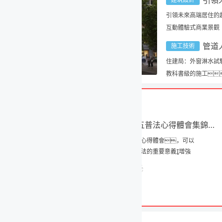
引領未來高端居住的超高層住宅建筑
引領未來高端居住的超高層住宅建筑
|
科創走廊形象地標——會展中心+酒店建筑設計方案
初中
互動體驗式商業景觀
|
92㎡意式風格住宅裝修設計方案
點梳
管道人必沖的“機遇核爆點”來了，2026上海管道系統展盛大開幕！
施工技術
住建局：外窗淋水試驗不合格不得通過分戶驗收！外窗滲漏如何防治？
|
二次結構干成這樣，挑不出毛?。?/a>
教科書級的施工！建筑工程干得好是什么樣？
|
施工深度80米！這個深基坑工程刷新紀錄！
非常棒的教師八五普法心得體會集錦匯編（34篇）
心得體會，可以
公司
TheLionKi..
法的重要意義增強
司未
管理層
元
0 