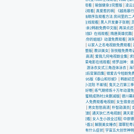
观看
|
瑜伽健身3完整版
|
凌云志志法国满天星在线
|
电视剧亦舞之城免费
|
无颜之月免
版观看
|
真爱惹的祸
|
《越南暴行2》免
|
加里森敢死队
|
大侦探波罗第十二季
|
无名天使
曲顺序及观看方法 房间里的二人世界原声全集
|
电视剧潜渊免费观看
|
网红王一菲
|
《
在线观看
|
黑人开发妻子张艳
|
灵异之城第一季
|
哲仁王后电视剧
|
韩国伦理片女儿需要
母亲2韩剧免费中文版
|
再深点还不够快点啊到了到了
|
孽恋狂情
|
漂亮妈妈7巴字开头是
瑜伽》在线观看
|
隋唐英雄优酷
|
国子监来了个女弟子剧情介绍
|
三级片维修工的艳遇
|
是你的姐姐》动漫免费观看
|
消失的孩子多少集
|
男女一起愁愁愁电影全集免费播放
|
《
|
以家人之名电视剧免费观看
|
湖南男子捅杀3人
|
大学生理发店的特殊待遇
|
《部长出
整版
|
教训美女
|
张悦楷免费粤语讲古大全
|
伪娘电影
|
99re在线观看视频
|
西夏狼王
|
m
费高清
|
爱我几何电视剧全集
|
求婚大作战
|
叶罗丽第11季正片免费观看
|
魔神英雄传第
菜电影在线观看
|
修罗战神：谁敢动我家人短剧全集
|
苍井空老师的全部电影
|
包青天
|
游泳衣女式三角连体泳衣
|
海军陆战队员
|
周星驰粤语
|
正妻的愤怒短剧免费全集
|
启
的后官第四集
|
错爱古今短剧免费观看
|
电视剧《雪狼》完整版
|
顾客付82.9店家到手36.
995版《泰山和珍妮》
|
韩剧初恋
|
退休的姨妈从后面
|
王李丹妮演的电影《维修工》
|
小沈阳 不差钱
|
鬼灭之刃第三季锻刀村篇免费观看
|
法国电影《私人助理》的导演是谁
好嘢
|
练气期修炼十万年动漫免费观看
|
人间中毒完整版高清在线看
|
xl司令第一季无
蜜桃成熟时2未删减版
|
德川幕府三部曲水月篇
|
沉睡花园一共多少集
|
全金属外壳 电
女人免费观看电视剧
|
女生宿舍迅雷下载
|
电视剧热爱
|
两只手一个舌头让你快乐
|
盛唐
部
|
男女愁愁高清
|
朴智勋演员
|
女军医》
|
裙子下面是野兽动漫
|
声名狼藉:私生子
|
朴英
视剧
|
通天狄仁杰电视剧
|
满天星女超人在线播放
|
电影《小蓝》
|
无耻家庭第二季
|
新有
观看
|
女人生小孩全过程
|
中原镖局全集
|
高清《飞驰人生2》在线观看地址
|
猎罪图鉴2
矛盾3
|
解脱美女睡衣
|
潜罪犯粤语
|
特殊交易在线观看
|
韩国毛片同学韩妈妈屮文字惹
|
有什么症状
|
宇宙五大创世神明
|
《越南被俘女兵》完整版电影免费观
|
青草青青视频
|