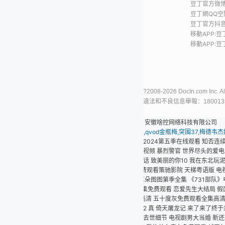
豆丁官方微博
業市
豆丁網QQ空間
投資
豆丁官方抖音號
移動APP:豆丁書房
移動APP:豆丁閱讀
關注微信公眾號
?2008-2026 DocIn.com Inc. All Rights Reserved
豆丁世紀(北京)網絡技術有限公司
違法和不良信息舉報：18001356970 涉未成年人舉報專線：18001356970
：安徽啥控网络科技有限公司
qvod金瓶梅,突围37,梅德韦杰娃,3d玉蒲团完整版,湘北曾姨百家号
网站地图
rrr8
2024第五季在线观看 知否连续剧全集免费观看 日常卿卿 斗罗大陆免费观看视频 电影
看视频 暴烈警官 世界尽头的爱电影完整版免费观看 医武弃少：双绝超神完整版观看 玛
话 致美丽的你10 我在东北玩泥巴 最好的遇见电视剧 隐形守护者演员 暗夜情报员 血
费观看策驰影院 天梯粤语版 电视剧错点鸳鸯 七根凶简电视剧在线观看 欲望都市第四季
耳朵图图第季全集 《731部队》电影完整版 赤狐书生免费观看完整版 电影《意大利爱情
集免费观看 恋爱先生大结局 假面舞会遇到朋友老婆 史诗电影 深空动漫 君岛美绪电影
高清 五十度灰免费观看全集高清版 大鱼海棠资源 法国航空2满天星3 第22条婚规片
 真 倚天屠龙记 来了来了终于来了 台湾文艺片 假期剩5天作业剩7本女孩大哭 红箭 电
琼瑶去世细节 电视剧男大当婚 新还珠格格97集 照明商店韩剧 青花电影在线观看免费 