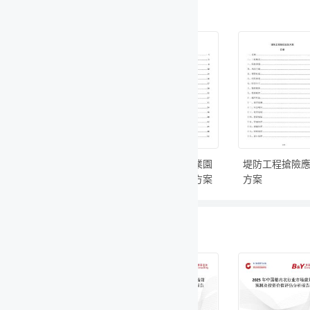
業園
堤防工程搶險應急
地下室外墻保溫方
殯儀服務站
方案
方案
案
豪華大廳冷
驗算分析報