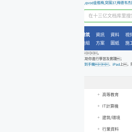
qvod金瓶梅,突围37,梅德韦杰娃,3d玉蒲团完整版,湘北曾姨百家号
建筑
資訊
資料
視頻課堂
考研
合同
報告
薪酬
施組
方案
圖紙
施工交底
作文
總結
醫療
。
幫助你進行學習及實踐；
到手機、iPad
上，隨時隨地，專注于你的個人成長！
高等教育
研究生考試
外語學習
IT計算機
經濟/貿易/財會
金融/證券
建筑/環境
通信/電子
汽車/機械/
行業資料
辦公文檔
生活休閑