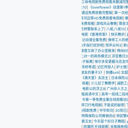
三体电视剧免费观看未删减完整版
|
侯玉洁牧师讲道全集1
|
肉蒲团 在线
|
《送醉酒同
10
|
《overflower》动漫第1季免费观看全集动
|
财经郎眼2016
|
整蛊王国语版在线观
通话免费观看完整版
|
第一次经历的秘密
|
青春派 电影完整版
|
葵花宝典未满年龄确认
青河边草HD免费观看电视剧
|
哪吒2之魔童闹海在线免费完整版
|
恋爱的发现 电视剧
|
免费观看
|
游戏风云春晚
|
罪恶王冠19
|
任达华邱淑贞舒淇共演电影
|
电影呱哒卢佩的玫
名特警联系上了
|
八戒,八戒10
|
泰山与珍妮HD版未删减完整版
|
名侦探柯南免费观看全
电影《香港奇案》
|
快乐舞步
|
盗墓笔记在线观看
|
家属6
|
晚晚场电影
|
道德的火焰
|
并
手记动漫全集免费
|
维修工人的绝遇2免费观看
|
怪奇物语第一季免费观看完整版
|
扫黑
的手指打扰你吧
|
惊声尖叫3
|
新金银悔1-5普通话免费
|
《向涟苍士献上纯洁》
|
肖申克
淑蓉又痒了办公室献身
|
得闲炒饭 下载
|
男女一起愁愁在线观看免费
|
跛豪原型人物
|
美
二对一的商务模式2
|
凉宫春日2009
|
山兔哪里多
|
乱世丽人行50集电视剧免费观看
|
电
赤子板栗
|
埃尔多安紧握马克龙中指不放
|
BonniGee邦妮·吉满天星
|
天体战士
|
租个女友
寻桥粤语
|
记忆传授人
|
护士艳门照
|
天美星空mv高清免费播放
|
强心脏yg
|
漫画解说
朋友的妻子3》
|
快播lunli
|
女超人麦乐迪无删减版完整版电影
|
电视剧《装台》
|
十九
索《满天星》女店主
|
日本保险公司推销员2
|
黄色仓库在线观看天堂
|
日韩电影我的妻子
费观看
|
少儿拉丁舞教学
|
减肥工具
|
暗宅之迷
|
爱情公寓45
|
反贪风暴粤语
|
白雪公主H
|
电影公的浮之9
|
广州杀人王之人皮日记
|
偶像活动stars
|
巨乳按摩在线观看
|
大反派电
整版高清中文
|
高考一段线二段线什么意思
|
山兔哪里多
|
《落魄贵族琉璃川》樱花动漫
司令第一季免费全集在线观看动漫
|
男按摩师视频在线观看
|
一生只爱你30
|
江南媳妇
|
悍刀行电视剧
|
不能说的秘密
|
下一站婚姻免费完整版在线观看
|
北越暴行女民兵免费
电视剧免费
|
中华软功
|
30而已
|
电视剧五福临门免费观看全集电视剧
|
白白电影
|
黑镜
特殊保险公司推销员8
|
帅武警MP4CHINESE69
|
红色在线观看
|
第一夫人
|
意大利八
裳玉女
|
今天是个好日子舞蹈
|
y行动和舒立克的其它冒险
|
战狼6双人免费高清完整版
|
肉蒲团 在线观看
|
金瓶梅电视剧全集电视剧在线观看免费
|
鉴证实录
|
女版古墓丽影