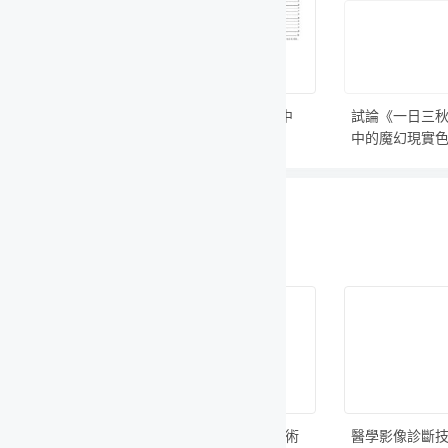
早期
試卷
中
試論《一日三秋》
淺析《你清澈的眼
淺析當代文
中的魔幻現實色彩
眸》的演唱技巧及
運用的藝術
藝術價值
點探
技術
醫學影像診斷技術
鄉村醫療衛生服務
醫學影像診