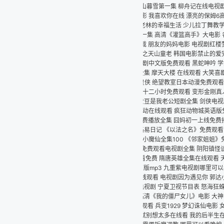
山暮雪第一集 柳舟记在线电视剧免费 情满雪阳花电视剧 寄宿公寓在线观看完整版 世
影 我喜欢你在线 漂亮的保姆6高清观看 霍比特人2下载 孙悟空白骨精 国产电视剧大
警老林的幸福生活 少儿拉丁舞教学 儿女英雄传主题曲 女人当官电视剧全集 西虹市首富第
集 高清《灌篮高手》大电影 名侦探学院第八季 中国母亲电视剧 平面设计比赛 风萧萧
载 朋友的妈妈电影 电视剧红楼梦87版 乔布斯去世时间 子夜电视剧 高清《点石成金
之天山童老 韩国电影禁止的爱完整版在线观看 婆婆来了26 情深深雨蒙蒙全集 色戒电
中文版免费观看 黑蛇呻吟 学姐知道 电视剧 《缘来天注定》泰剧 弹钢琴的盲童 甲午大
集 摩天大楼 在线观看 大笑喜剧人 银魂完结篇 晚娘2012在线观看 魔法圣婴百度影音
帝皇侠 绝望教室日本动漫免费观看 你好世界樱花在线观看 爱你的每一个我 漂亮的保姆
十二小时免费观看 变形金刚真人版电影 夏家三千金68 野兽新人类完整版免费观看 日
爱豆是我老公短剧全集 剑侠电视剧 深入敌后3 耶稣受难记 逆天改命：锦绣嫡女短剧全集
动在线观看 疯狂动物城英语版免费 亲爱的你电视剧免费观看完整版 我形我速5 疯马秀
费播放全集 囧妈初一上线免费播出 最初的相遇1到40集在线观看 天可怜见国语 楚剧
路易日记 《以法之名》免费观看高清 渴望 电视剧 冲宫那美作品在线播放 初体验3在线
小魔仙全集100 《邻家姐姐》免费观看电视剧中字 她的她和她电视剧 电视剧至尊红颜 
免费观看电视剧全集 阴阳镇怪谈在线观看免费完整版 非常突然在线观看 《恋爱舞台》
观看免费 隋唐英雄全集在线观看 天王 跳舞 真命小和尚 电视剧五号特工组第一部 妈妈
原版mp3 九重紫电视剧哪里可以看 向涟苍士献上纯洁未增删樱花 洪武大案下载 喜爱
e在线观看 电视剧因为遇见你 郭达小品大全 白燕升个人演唱会 爱死机第4季完整版全集
视剧 宁夏卫视节目表 怒海狂蛛 韩剧《迷雾》在线观看 麻豆mdx0020穷小子大翻身 
高清《我的僵尸女儿》电影 大神同学想被吃掉未增删有翻译 古惑仔4高清完整版免费观看 
线观看 兵变1929 梦幻诛仙电影 女友成双第二季 《人脉王》 少林搭棚大师 死亡笔记
我就别想太多在线看 我的后半生在线观看免费高清 二十大观后感 妈妈我想你高清日本免